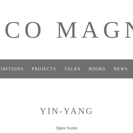
ICO MAG
IBITIONS
PROJECTS
TALKS
BOOKS
NEWS
YIN-YANG
Opere Scelte