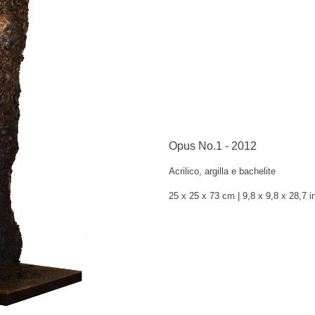
Opus No.1 - 2012
Acrilico, argilla e bachelite
25 x 25 x 73 cm
| 9,8 x 9,8 x 28,7 i