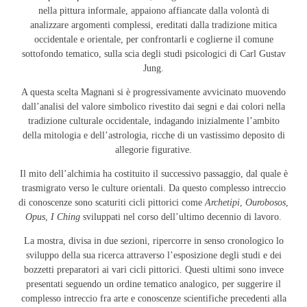
nella pittura informale, appaiono affiancate dalla volontà di
analizzare argomenti complessi, ereditati dalla tradizione mitica
occidentale e orientale, per confrontarli e coglierne il comune
sottofondo tematico, sulla scia degli studi psicologici di Carl Gustav
Jung.
A questa scelta Magnani si è progressivamente avvicinato muovendo
dall’analisi del valore simbolico rivestito dai segni e dai colori nella
tradizione culturale occidentale, indagando inizialmente l’ambito
della mitologia e dell’astrologia, ricche di un vastissimo deposito di
allegorie figurative.
Il mito dell’alchimia ha costituito il successivo passaggio, dal quale è
trasmigrato verso le culture orientali. Da questo complesso intreccio
di conoscenze sono scaturiti cicli pittorici come
Archetipi
,
Ourobosos
,
Opus
,
I Ching
sviluppati nel corso dell’ultimo decennio di lavoro.
La mostra, divisa in due sezioni, ripercorre in senso cronologico lo
sviluppo della sua ricerca attraverso l’esposizione degli studi e dei
bozzetti preparatori ai vari cicli pittorici. Questi ultimi sono invece
presentati seguendo un ordine tematico analogico, per suggerire il
complesso intreccio fra arte e conoscenze scientifiche precedenti alla