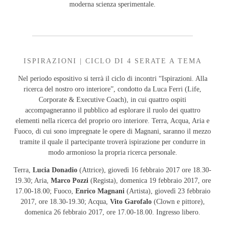
moderna scienza sperimentale.
ISPIRAZIONI | CICLO DI 4 SERATE A TEMA
Nel periodo espositivo si terrà il ciclo di incontri “Ispirazioni. Alla
ricerca del nostro oro interiore”, condotto da Luca Ferri (Life,
Corporate & Executive Coach), in cui quattro ospiti
accompagneranno il pubblico ad esplorare il ruolo dei quattro
elementi nella ricerca del proprio oro interiore. Terra, Acqua, Aria e
Fuoco, di cui sono impregnate le opere di Magnani, saranno il mezzo
tramite il quale il partecipante troverà ispirazione per condurre in
modo armonioso la propria ricerca personale.
Terra,
Lucia Donadio
(Attrice), giovedì 16 febbraio 2017 ore 18.30-
19.30; Aria,
Marco Pozzi
(Regista), domenica 19 febbraio 2017, ore
17.00-18.00; Fuoco,
Enrico Magnani
(Artista), giovedì 23 febbraio
2017, ore 18.30-19.30; Acqua,
Vito Garofalo
(Clown e pittore),
domenica 26 febbraio 2017, ore 17.00-18.00. Ingresso libero.