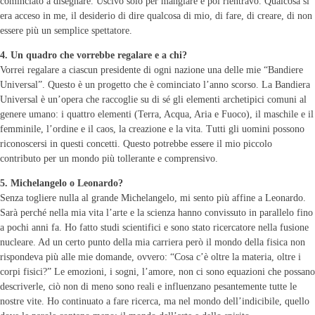
cominciato a disegnare. Uscivo solo per mangiare e poi rientravo. Qualcosa si
era acceso in me, il desiderio di dire qualcosa di mio, di fare, di creare, di non
essere più un semplice spettatore.
4. Un quadro che vorrebbe regalare e a chi?
Vorrei regalare a ciascun presidente di ogni nazione una delle mie “Bandiere
Universal”. Questo è un progetto che è cominciato l’anno scorso. La Bandiera
Universal è un’opera che raccoglie su di sé gli elementi archetipici comuni al
genere umano: i quattro elementi (Terra, Acqua, Aria e Fuoco), il maschile e il
femminile, l’ordine e il caos, la creazione e la vita. Tutti gli uomini possono
riconoscersi in questi concetti. Questo potrebbe essere il mio piccolo
contributo per un mondo più tollerante e comprensivo.
5. Michelangelo o Leonardo?
Senza togliere nulla al grande Michelangelo, mi sento più affine a Leonardo.
Sarà perché nella mia vita l’arte e la scienza hanno convissuto in parallelo fino
a pochi anni fa. Ho fatto studi scientifici e sono stato ricercatore nella fusione
nucleare. Ad un certo punto della mia carriera però il mondo della fisica non
rispondeva più alle mie domande, ovvero: “Cosa c’è oltre la materia, oltre i
corpi fisici?” Le emozioni, i sogni, l’amore, non ci sono equazioni che possano
descriverle, ciò non di meno sono reali e influenzano pesantemente tutte le
nostre vite. Ho continuato a fare ricerca, ma nel mondo dell’indicibile, quello