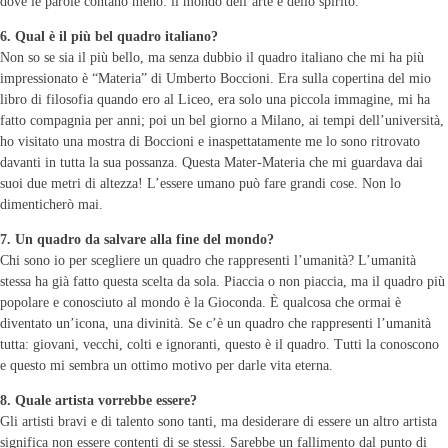
dove le parole contano meno: il mondo dell’arte e dello spirito.
6. Qual è il più bel quadro italiano?
Non so se sia il più bello, ma senza dubbio il quadro italiano che mi ha più
impressionato è “Materia” di Umberto Boccioni. Era sulla copertina del mio
libro di filosofia quando ero al Liceo, era solo una piccola immagine, mi ha
fatto compagnia per anni; poi un bel giorno a Milano, ai tempi dell’università,
ho visitato una mostra di Boccioni e inaspettatamente me lo sono ritrovato
davanti in tutta la sua possanza. Questa Mater-Materia che mi guardava dai
suoi due metri di altezza! L’essere umano può fare grandi cose. Non lo
dimenticherò mai.
7. Un quadro da salvare alla fine del mondo?
Chi sono io per scegliere un quadro che rappresenti l’umanità? L’umanità
stessa ha già fatto questa scelta da sola. Piaccia o non piaccia, ma il quadro più
popolare e conosciuto al mondo è la Gioconda. È qualcosa che ormai è
diventato un’icona, una divinità. Se c’è un quadro che rappresenti l’umanità
tutta: giovani, vecchi, colti e ignoranti, questo è il quadro. Tutti la conoscono
e questo mi sembra un ottimo motivo per darle vita eterna.
8. Quale artista vorrebbe essere?
Gli artisti bravi e di talento sono tanti, ma desiderare di essere un altro artista
significa non essere contenti di se stessi. Sarebbe un fallimento dal punto di