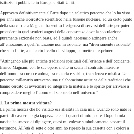
istituzioni pubbliche in Europa e Stati Uniti.
Approvato definitivamente all’arte dopo un eclettico percorso che lo ha visto
per anni anche ricercatore scientifico nella fusione nucleare, ad un certo punto
della sua carriera Magnani ha sentito l’esigenza di servirsi dell’arte per poter
procedere in quei sentieri angusti della conoscenza dove la speculazione
puramente razionale non basta, ed è quindi necessario attingere anche
all’emozione, a quell’intuizione non irrazionale, ma “diversamente razionale”
che solo l’arte, a un certo livello di sviluppo, permette di esprimere.
“Attingendo alle più antiche tradizioni spirituali dell’oriente e dell’occidente,
Enrico Magnani, con le sue opere, mette in scena il contrasto interiore
dell’uomo tra corpo e anima, tra materia e spirito, tra scienza e mistica. Un
percorso millenario attraverso una rielaborazione artistica delle tradizioni che
hanno cercato di avvicinare ed integrare la materia e lo spirito per arrivare a
comprendere meglio l’uomo e il suo ruolo nell’universo.”
1. La prima mostra visitata?
La prima mostra che ho visitato era allestita in casa mia. Quando sono nato le
pareti di casa erano già tappezzate con i quadri di mio padre. Dopo la mia
nascita ha smesso di dipingere, quasi mi volesse simbolicamente passare il
testimone. All’età di sette o otto anni ho ripreso la sua cassetta con i colori a