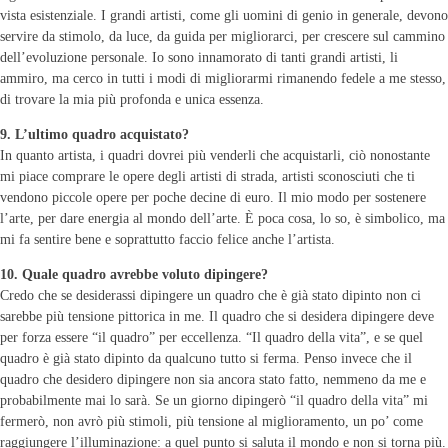
vista esistenziale. I grandi artisti, come gli uomini di genio in generale, devono
servire da stimolo, da luce, da guida per migliorarci, per crescere sul cammino
dell’evoluzione personale. Io sono innamorato di tanti grandi artisti, li
ammiro, ma cerco in tutti i modi di migliorarmi rimanendo fedele a me stesso,
di trovare la mia più profonda e unica essenza.
9. L’ultimo quadro acquistato?
In quanto artista, i quadri dovrei più venderli che acquistarli, ciò nonostante
mi piace comprare le opere degli artisti di strada, artisti sconosciuti che ti
vendono piccole opere per poche decine di euro. Il mio modo per sostenere
l’arte, per dare energia al mondo dell’arte. È poca cosa, lo so, è simbolico, ma
mi fa sentire bene e soprattutto faccio felice anche l’artista.
10. Quale quadro avrebbe voluto dipingere?
Credo che se desiderassi dipingere un quadro che è già stato dipinto non ci
sarebbe più tensione pittorica in me. Il quadro che si desidera dipingere deve
per forza essere “il quadro” per eccellenza. “Il quadro della vita”, e se quel
quadro è già stato dipinto da qualcuno tutto si ferma. Penso invece che il
quadro che desidero dipingere non sia ancora stato fatto, nemmeno da me e
probabilmente mai lo sarà. Se un giorno dipingerò “il quadro della vita” mi
fermerò, non avrò più stimoli, più tensione al miglioramento, un po’ come
raggiungere l’illuminazione: a quel punto si saluta il mondo e non si torna più.