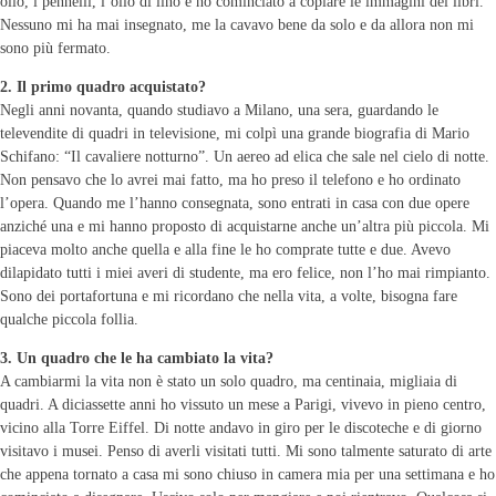
olio, i pennelli, l’olio di lino e ho cominciato a copiare le immagini dei libri.
Nessuno mi ha mai insegnato, me la cavavo bene da solo e da allora non mi
sono più fermato.
2. Il primo quadro acquistato?
Negli anni novanta, quando studiavo a Milano, una sera, guardando le
televendite di quadri in televisione, mi colpì una grande biografia di Mario
Schifano: “Il cavaliere notturno”. Un aereo ad elica che sale nel cielo di notte.
Non pensavo che lo avrei mai fatto, ma ho preso il telefono e ho ordinato
l’opera. Quando me l’hanno consegnata, sono entrati in casa con due opere
anziché una e mi hanno proposto di acquistarne anche un’altra più piccola. Mi
piaceva molto anche quella e alla fine le ho comprate tutte e due. Avevo
dilapidato tutti i miei averi di studente, ma ero felice, non l’ho mai rimpianto.
Sono dei portafortuna e mi ricordano che nella vita, a volte, bisogna fare
qualche piccola follia.
3. Un quadro che le ha cambiato la vita?
A cambiarmi la vita non è stato un solo quadro, ma centinaia, migliaia di
quadri. A diciassette anni ho vissuto un mese a Parigi, vivevo in pieno centro,
vicino alla Torre Eiffel. Di notte andavo in giro per le discoteche e di giorno
visitavo i musei. Penso di averli visitati tutti. Mi sono talmente saturato di arte
che appena tornato a casa mi sono chiuso in camera mia per una settimana e ho